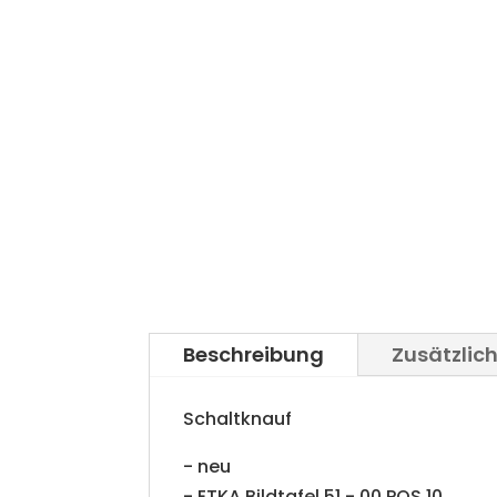
Beschreibung
Zusätzlic
Schaltknauf
- neu
- ETKA Bildtafel 51 - 00 POS 10