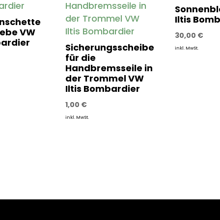
Sonnenb
Iltis Bom
nschette
iebe VW
30,00
€
bardier
Sicherungsscheibe
inkl. MwSt.
für die
Handbremsseile in
der Trommel VW
Iltis Bombardier
1,00
€
inkl. MwSt.