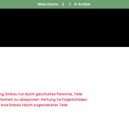
Mein Konto
0-Artikel
Products
SUCHEN
search
, Einbau nur durch geschultes Personal, Teile
fenheit zu überprüfen. Haftung für Folgeschäden
u bzw.Einbau falsch zugeordneter Teile