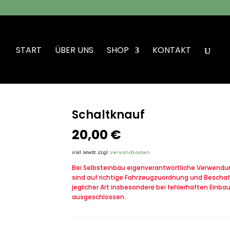
START
ÜBER UNS
SHOP
KONTAKT
Schaltknauf
20,00
€
inkl. MwSt.
zzgl.
Versandkosten
Bei Selbsteinbau eigenverantwortliche Verwendung
sind auf richtige Fahrzeugzuordnung und Beschaf
jeglicher Art insbesondere bei fehlerhaften Einba
ausgeschlossen.