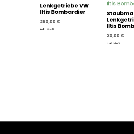
Lenkgetriebe VW
Iltis Bombardier
Staubma
Lenkgetr
280,00
€
Iltis Bom
inkl. MwSt.
30,00
€
inkl. MwSt.