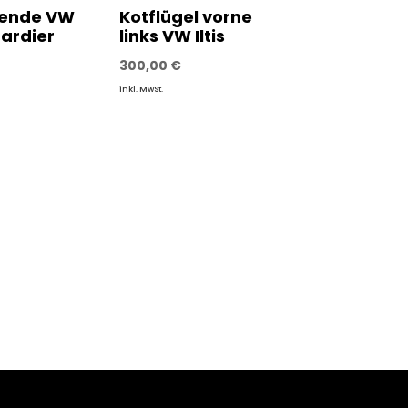
lende VW
Kotflügel vorne
bardier
links VW Iltis
300,00
€
inkl. MwSt.