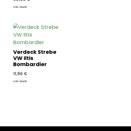
inkl. MwSt.
Verdeck Strebe
VW Iltis
Bombardier
11,90
€
inkl. MwSt.