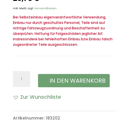
inkl. MwSt.
zzgl.
Versandkosten
Bei Selbsteinbau eigenverantwortliche Verwendung,
Einbau nur durch geschultes Personal, Teile sind auf
richtige Fahrzeugzuordnung und Beschaffenheit zu
überprüfen. Haftung für Folgeschäden jeglicher Art
insbesondere bei fehlerhaften Einbau bzw.Einbau falsch
zugeordneter Teile ausgeschlossen.
RKL
IN DEN WARENKORB
90
Zur Wunschliste
Abdeckung
RKLE
Artikelnummer:
183202
Abdeckhaube