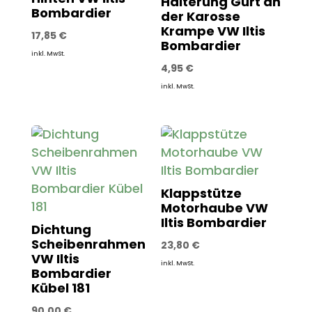
Halterung Gurt an
Bombardier
der Karosse
Krampe VW Iltis
17,85
€
Bombardier
inkl. MwSt.
4,95
€
inkl. MwSt.
Klappstütze
Motorhaube VW
Iltis Bombardier
Dichtung
Scheibenrahmen
23,80
€
VW Iltis
inkl. MwSt.
Bombardier
Kübel 181
90,00
€