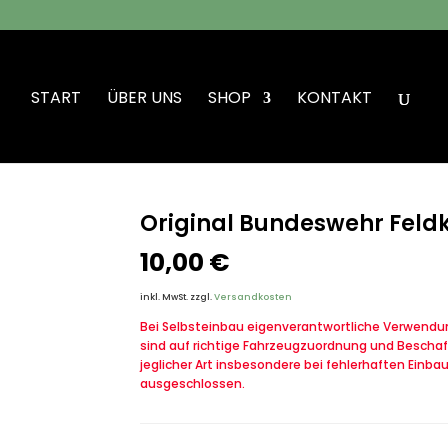
START
ÜBER UNS
SHOP
KONTAKT
r Feldkoppel Feldbinde
Original Bundeswehr Feld
10,00
€
inkl. MwSt.
zzgl.
Versandkosten
Bei Selbsteinbau eigenverantwortliche Verwendung
sind auf richtige Fahrzeugzuordnung und Beschaf
jeglicher Art insbesondere bei fehlerhaften Einba
ausgeschlossen.