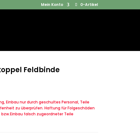
Mein Konto
0-Artikel
Products
SUCHEN
search
koppel Feldbinde
, Einbau nur durch geschultes Personal, Teile
fenheit zu überprüfen. Haftung für Folgeschäden
u bzw.Einbau falsch zugeordneter Teile