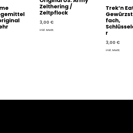
Original US. Army
Zelthering /
eme
Trek’n Eat
Zeltpflock
egemittel
Gewürzst
riginal
fach,
3,00
€
ehr
Schlüsse
inkl. MwSt.
r
3,00
€
inkl. MwSt.