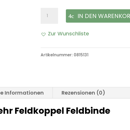
Original
IN DEN WARENKO
Bundeswehr
Zur Wunschliste
Feldkoppel
A
Feldbinde
l
Artikelnummer:
0815131
Menge
t
e
r
he Informationen
Rezensionen (0)
n
hr Feldkoppel Feldbinde
a
t