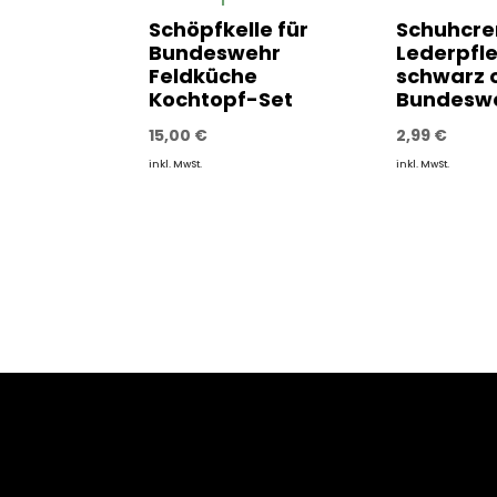
Schöpfkelle für
Schuhcr
Bundeswehr
Lederpfl
Feldküche
schwarz o
Kochtopf-Set
Bundesw
15,00
€
2,99
€
inkl. MwSt.
inkl. MwSt.