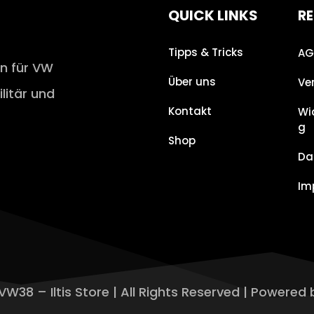
QUICK LINKS
RE
Tipps & Tricks
AG
en für VW
Über uns
Ve
ilitär und
Kontakt
Wi
g
Shop
Da
Im
VW38 – Iltis Store | All Rights Reserved | Powered