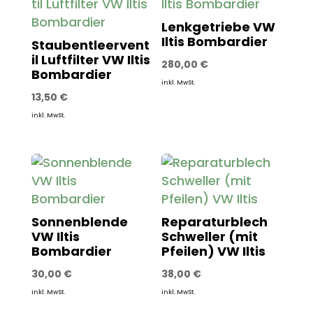
Lenkgetriebe VW
Iltis Bombardier
Staubentleervent
il Luftfilter VW Iltis
280,00
€
Bombardier
inkl. MwSt.
13,50
€
inkl. MwSt.
Sonnenblende
Reparaturblech
VW Iltis
Schweller (mit
Bombardier
Pfeilen) VW Iltis
30,00
€
38,00
€
inkl. MwSt.
inkl. MwSt.