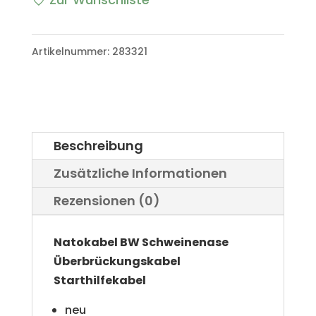
Schweinenase
Überbrückungskabel
Artikelnummer:
283321
Starthilfekabel
VW
Iltis
Beschreibung
LKW
Zusätzliche Informationen
Menge
Rezensionen (0)
Natokabel BW Schweinenase
Überbrückungskabel
Starthilfekabel
neu