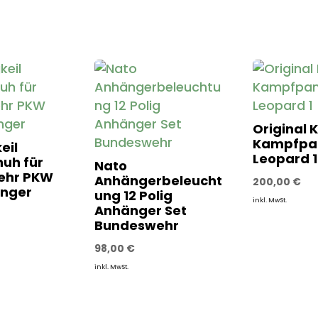
Original 
Kampfpa
eil
Leopard 1
uh für
Nato
ehr PKW
Anhängerbeleucht
200,00
€
änger
ung 12 Polig
inkl. MwSt.
Anhänger Set
Bundeswehr
98,00
€
inkl. MwSt.