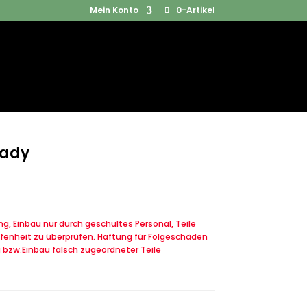
Mein Konto
0-Artikel
Products
SUCHEN
search
Cady
, Einbau nur durch geschultes Personal, Teile
fenheit zu überprüfen. Haftung für Folgeschäden
u bzw.Einbau falsch zugeordneter Teile