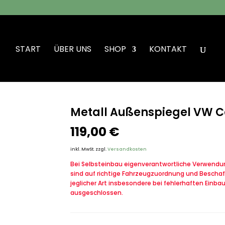
START
ÜBER UNS
SHOP
KONTAKT
ußenspiegel VW Cady
Metall Außenspiegel VW 
119,00
€
inkl. MwSt.
zzgl.
Versandkosten
Bei Selbsteinbau eigenverantwortliche Verwendung
sind auf richtige Fahrzeugzuordnung und Beschaf
jeglicher Art insbesondere bei fehlerhaften Einba
ausgeschlossen.