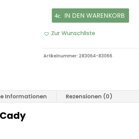
IN DEN WARENKORB
Metall
Außenspiegel
Zur Wunschliste
VW
Cady
Artikelnummer:
283064-83066
Menge
he Informationen
Rezensionen (0)
 Cady