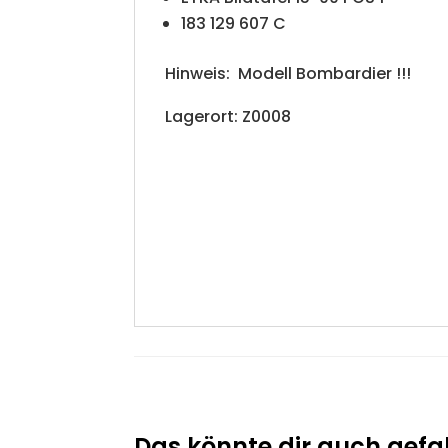
183 129 607 C
Hinweis: Modell Bombardier !!!
Lagerort: Z0008
Das könnte dir auch gefal