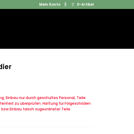
Mein Konto
0-Artikel
Products
SUCHEN
search
dier
, Einbau nur durch geschultes Personal, Teile
fenheit zu überprüfen. Haftung für Folgeschäden
u bzw.Einbau falsch zugeordneter Teile