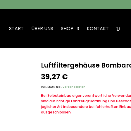
START
ÜBER UNS
SHOP
KONTAKT
iltergehäuse Bombardier
Luftfiltergehäuse Bombar
39,27
€
inkl. MwSt.
zzgl.
Versandkosten
Bei Selbsteinbau eigenverantwortliche Verwendung
sind auf richtige Fahrzeugzuordnung und Beschaf
jeglicher Art insbesondere bei fehlerhaften Einba
ausgeschlossen.