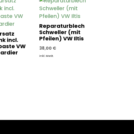
Reparaturblech
Schweller (mit
rsatz
Pfeilen) VW Iltis
k incl.
paste VW
38,00
€
bardier
inkl. MwSt.