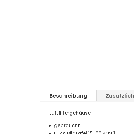
Beschreibung
Zusätzlic
Luftfiltergehäuse
gebraucht
ETKA Bildtafel 15-00 POS 1