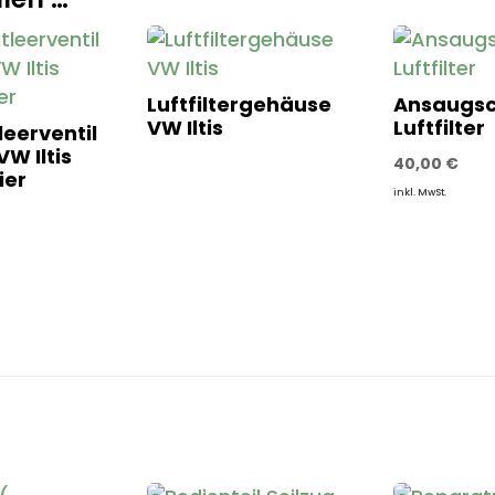
Luftfiltergehäuse
Ansaugsc
VW Iltis
Luftfilter
eerventil
VW Iltis
40,00
€
ier
inkl. MwSt.