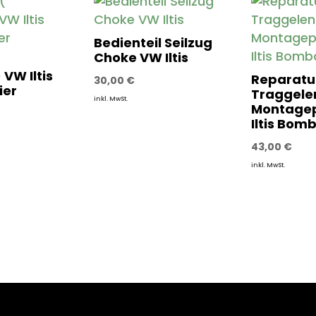
Bedienteil Seilzug
Choke VW Iltis
 VW Iltis
Reparatu
30,00
€
ier
Traggelen
inkl. MwSt.
Montage
Iltis Bom
43,00
€
inkl. MwSt.