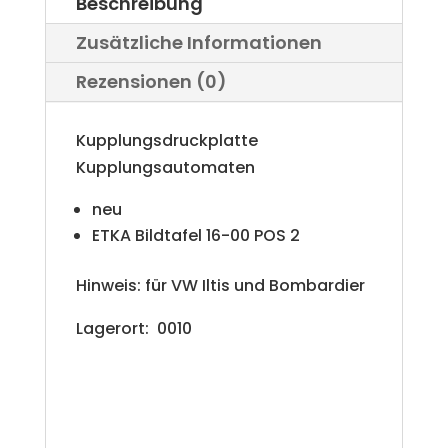
Beschreibung
n
Zusätzliche Informationen
a
Rezensionen (0)
t
i
Kupplungsdruckplatte
v
Kupplungsautomaten
e
neu
ETKA Bildtafel 16-00 POS 2
:
Hinweis: für VW Iltis und Bombardier
Lagerort: 0010