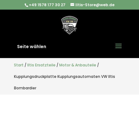
+49 1578 177 30 27
Iltis-Store@web.de
Seite wählen
Start
/
Iltis Ersatzteile
/
Motor & Anbauteile
/
Kupplungsdruckplatte Kupplungsautomaten VW Iltis
Bombardier