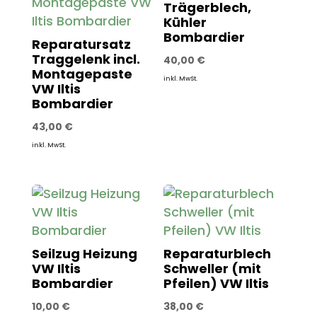
Trägerblech,
Kühler
Bombardier
Reparatursatz
Traggelenk incl.
40,00
€
Montagepaste
inkl. MwSt.
VW Iltis
Bombardier
43,00
€
inkl. MwSt.
Seilzug Heizung
Reparaturblech
VW Iltis
Schweller (mit
Bombardier
Pfeilen) VW Iltis
10,00
€
38,00
€