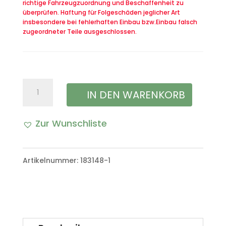
richtige Fahrzeugzuordnung und Beschaffenheit zu
überprüfen. Haftung für Folgeschäden jeglicher Art
insbesondere bei fehlerhaften Einbau bzw.Einbau falsch
zugeordneter Teile ausgeschlossen.
Kupplungsdruckplatte
IN DEN WARENKORB
Kupplungsautomaten
Zur Wunschliste
VW
A
Iltis
l
Artikelnummer:
183148-1
Bombardier
t
Menge
e
r