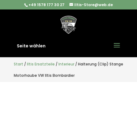
+49 1578 177 30 27
Iltis-Store@web.de
Seite wählen
Start
/
Iltis Ersatzteile
/
Interieur
/ Halterung (Clip) Stange
Motorhaube VW Iltis Bombardier