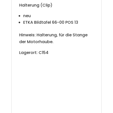
i
Halterung (Clip)
v
neu
e
ETKA Bildtafel 66-00 POS 13
:
Hinweis: Halterung, für die Stange
der Motorhaube.
Lagerort: C154