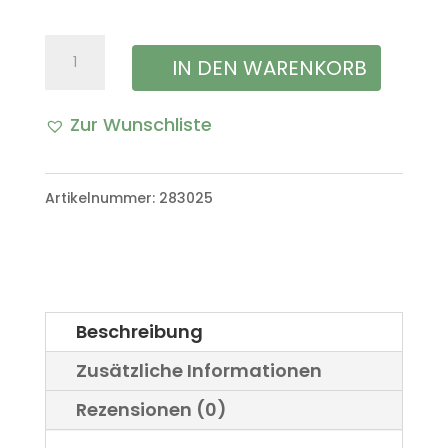
Halterung
IN DEN WARENKORB
(Clip)
Zur Wunschliste
Stange
A
Motorhaube
l
Artikelnummer:
283025
VW
t
Iltis
e
Bombardier
r
Menge
Beschreibung
n
Zusätzliche Informationen
a
Rezensionen (0)
t