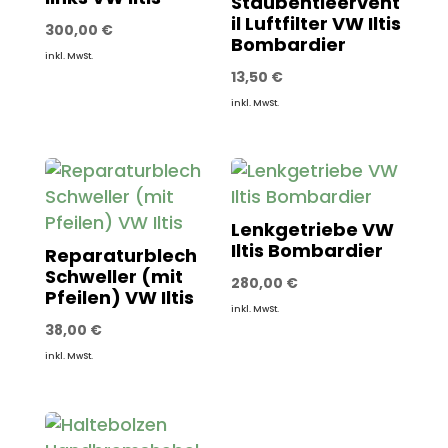
Staubentleervent
il Luftfilter VW Iltis
300,00
€
Bombardier
inkl. MwSt.
13,50
€
inkl. MwSt.
Lenkgetriebe VW
Iltis Bombardier
Reparaturblech
Schweller (mit
280,00
€
Pfeilen) VW Iltis
inkl. MwSt.
38,00
€
inkl. MwSt.