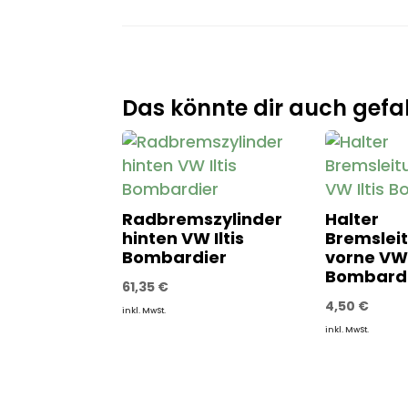
Das könnte dir auch gefal
Radbremszylinder
Halter
hinten VW Iltis
Bremslei
Bombardier
vorne VW 
Bombard
61,35
€
4,50
€
inkl. MwSt.
inkl. MwSt.