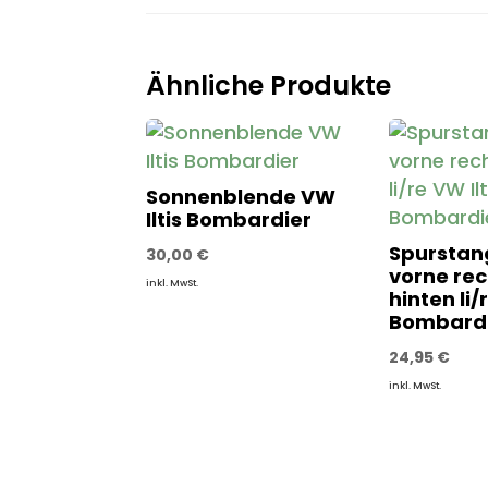
Ähnliche Produkte
Sonnenblende VW
Iltis Bombardier
Spurstan
30,00
€
vorne rec
inkl. MwSt.
hinten li/
Bombard
24,95
€
inkl. MwSt.