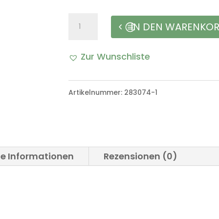
Halter
IN DEN WARENKO
Bremsleitung
Zur Wunschliste
hinten
A
VW
l
Artikelnummer:
283074-1
Iltis
t
Bombardier
e
Menge
r
he Informationen
Rezensionen (0)
n
a
t