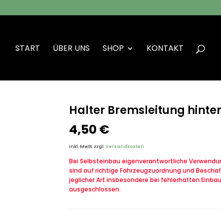
START
ÜBER UNS
SHOP
KONTAKT
r Bremsleitung hinten VW Iltis Bombardier
Halter Bremsleitung hinte
4,50
€
inkl. MwSt.
zzgl.
Versandkosten
Bei Selbsteinbau eigenverantwortliche Verwendung
sind auf richtige Fahrzeugzuordnung und Beschaf
jeglicher Art insbesondere bei fehlerhaften Einba
ausgeschlossen.