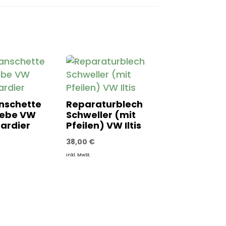
nschette
Reparaturblech
iebe VW
Schweller (mit
bardier
Pfeilen) VW Iltis
38,00
€
inkl. MwSt.