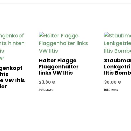
Halter Flagge
Staubma
Flaggenhalter
Lenkgetr
genkopf
links VW Iltis
Iltis Bom
hts
re VW Iltis
23,80
€
30,00
€
ier
inkl. MwSt.
inkl. MwSt.