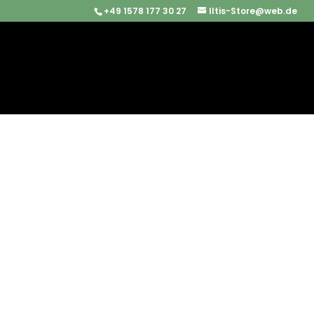
+49 1578 177 30 27
Iltis-Store@web.de
Start
/
Iltis Ersatzteile
/
Bremsen & Zubehör
/ Halte