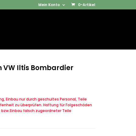
Mein Konto
0-Artikel
Products
SUCHEN
search
n VW Iltis Bombardier
, Einbau nur durch geschultes Personal, Teile
fenheit zu überprüfen. Haftung für Folgeschäden
u bzw.Einbau falsch zugeordneter Teile