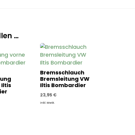
len …
Bremsschlauch
tung
Bremsleitung VW
Iltis
Iltis Bombardier
ier
23,95
€
inkl. MwSt.