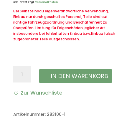
inkl. MwSt.
zzgl.
Versandkosten
Bei Selbsteinbau eigenverantwortliche Verwendung,
Einbau nur durch geschultes Personal, Teile sind auf
richtige Fahrzeugzuordnung und Beschaffenheit zu
überprüfen. Haftung für Folgeschäden jeglicher Art
insbesondere bei fehlerhaften Einbau bzw.Einbau falsch
zugeordneter Teile ausgeschlossen.
Dichtung
IN DEN WARENKORB
Wischerwelle
Zur Wunschliste
Scheibenwischer
A
VW
l
Artikelnummer:
283100-1
Iltis
t
Bombardier