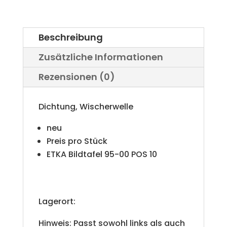
e
Menge
r
Beschreibung
n
Zusätzliche Informationen
a
Rezensionen (0)
t
i
Dichtung, Wischerwelle
v
neu
e
Preis pro Stück
ETKA Bildtafel 95-00 POS 10
:
Lagerort:
Hinweis: Passt sowohl links als auch