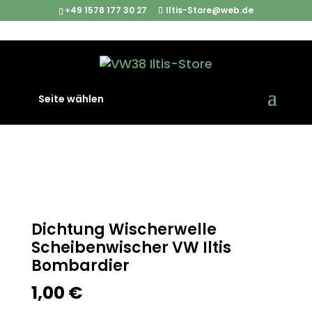
+49 1578 177 30 27
Iltis-Store@web.de
Start
/
Iltis Ersatzteile
/
Interieur
/ Dichtung Wischerwelle
Seite wählen
Scheibenwischer VW Iltis Bombardier
Dichtung Wischerwelle
Scheibenwischer VW Iltis
Bombardier
1,00
€