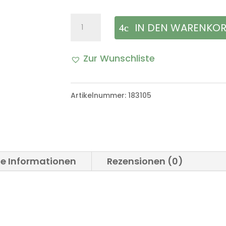
Dichtung
IN DEN WARENKO
Schaltdom
Zur Wunschliste
Getriebe
VW
Artikelnummer:
183105
Iltis
Bombardier
Menge
he Informationen
Rezensionen (0)