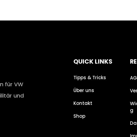
QUICK LINKS
RE
Tipps & Tricks
AG
en für VW
Über uns
Ve
ilitär und
Kontakt
Wi
g
Shop
Da
Im