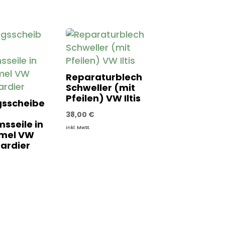
Reparaturblech
Schweller (mit
Pfeilen) VW Iltis
gsscheibe
38,00
€
sseile in
inkl. MwSt.
mel VW
bardier