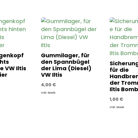
genkopf
Gummilager, für
hts
den Spannbügel
Sicherun
re VW Iltis
der Lima (Diesel)
für die
ier
VW Iltis
Handbrem
der Trom
4,00
€
Iltis Bom
inkl. MwSt.
1,00
€
inkl. MwSt.