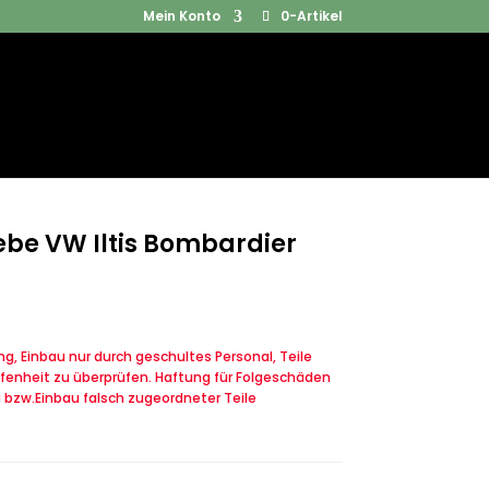
Mein Konto
0-Artikel
Products
SUCHEN
search
ebe VW Iltis Bombardier
, Einbau nur durch geschultes Personal, Teile
fenheit zu überprüfen. Haftung für Folgeschäden
u bzw.Einbau falsch zugeordneter Teile