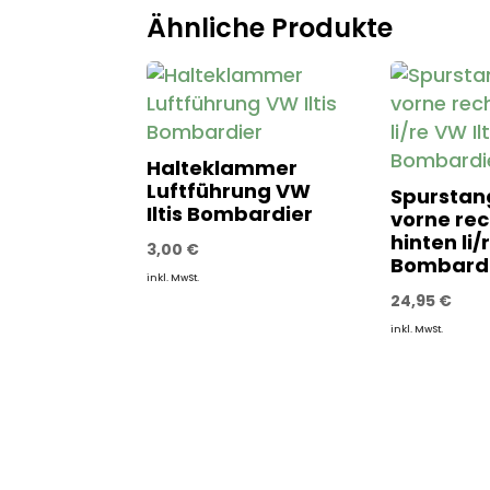
Ähnliche Produkte
Halteklammer
Luftführung VW
Spurstan
Iltis Bombardier
vorne rec
hinten li/
3,00
€
Bombard
inkl. MwSt.
24,95
€
inkl. MwSt.