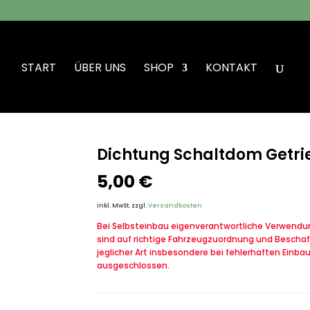
START
ÜBER UNS
SHOP
KONTAKT
be VW Iltis Bombardier
Dichtung Schaltdom Getri
5,00
€
inkl. MwSt.
zzgl.
Versandkosten
Bei Selbsteinbau eigenverantwortliche Verwendung
sind auf richtige Fahrzeugzuordnung und Beschaf
jeglicher Art insbesondere bei fehlerhaften Einba
ausgeschlossen.