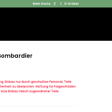
Mein Konto
0-Artikel
Products
SUCHEN
search
 Bombardier
, Einbau nur durch geschultes Personal, Teile
fenheit zu überprüfen. Haftung für Folgeschäden
u bzw.Einbau falsch zugeordneter Teile