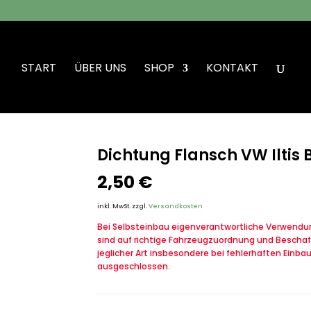
START
ÜBER UNS
SHOP
KONTAKT
ung Flansch VW Iltis Bombardier
Dichtung Flansch VW Iltis
2,50
€
inkl. MwSt.
zzgl.
Versandkosten
Bei Selbsteinbau eigenverantwortliche Verwendung
sind auf richtige Fahrzeugzuordnung und Beschaf
jeglicher Art insbesondere bei fehlerhaften Einba
ausgeschlossen.