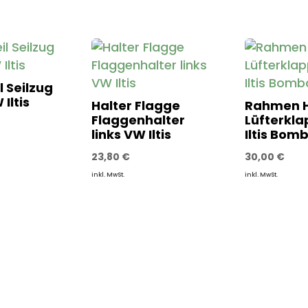
l Seilzug
Iltis
Halter Flagge
Rahmen H
Flaggenhalter
Lüfterkl
links VW Iltis
Iltis Bom
23,80
€
30,00
€
inkl. MwSt.
inkl. MwSt.