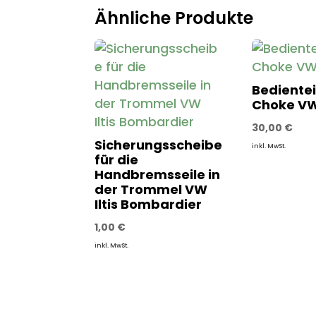
Ähnliche Produkte
Bedientei
Choke VW 
30,00
€
Sicherungsscheibe
inkl. MwSt.
für die
Handbremsseile in
der Trommel VW
Iltis Bombardier
1,00
€
inkl. MwSt.