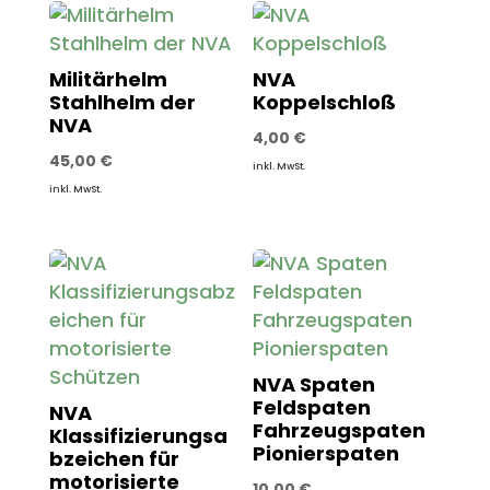
Militärhelm
NVA
Stahlhelm der
Koppelschloß
NVA
4,00
€
45,00
€
inkl. MwSt.
inkl. MwSt.
NVA Spaten
Feldspaten
NVA
Fahrzeugspaten
Klassifizierungsa
Pionierspaten
bzeichen für
motorisierte
10,00
€