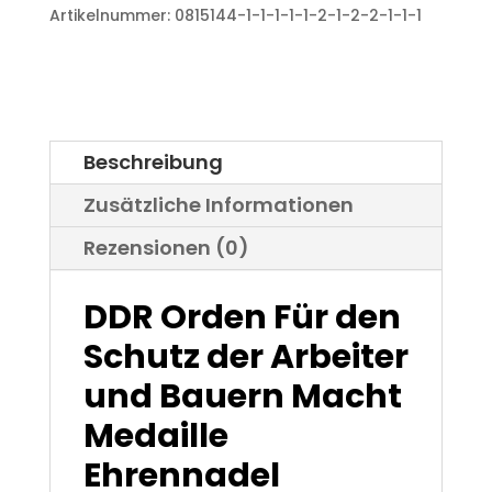
den
Artikelnummer:
0815144-1-1-1-1-1-2-1-2-2-1-1-1
Schutz
der
Arbeiter
Beschreibung
und
Zusätzliche Informationen
Bauern
Rezensionen (0)
Macht
Medaille
DDR Orden Für den
Ehrennadel
Schutz der Arbeiter
Menge
und Bauern Macht
Medaille
Ehrennadel