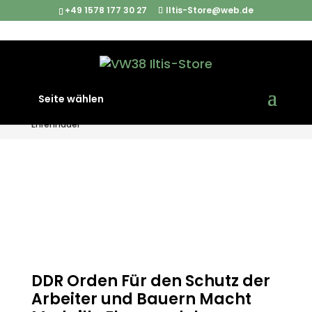
+49 1578 177 30 27
Iltis-Store@web.de
Start
/
Abzeichen und Patches
/ DDR Orden Für den
Seite wählen
Schutz der Arbeiter und Bauern Macht Medaille
Ehrennadel
DDR Orden Für den Schutz der
Arbeiter und Bauern Macht