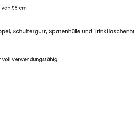
g von 95 cm
ppel,
Schultergurt,
Spatenhülle und
Trinkflaschenhü
 voll Verwendungsfähig.