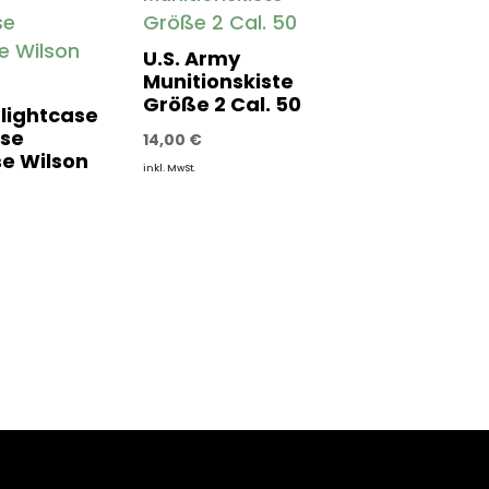
U.S. Army
Munitionskiste
Größe 2 Cal. 50
lightcase
se
14,00
€
e Wilson
inkl. MwSt.