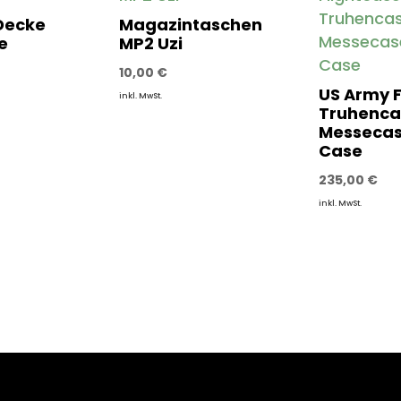
Decke
Magazintaschen
e
MP2 Uzi
10,00
€
US Army F
inkl. MwSt.
Truhenca
Messecas
Case
235,00
€
inkl. MwSt.