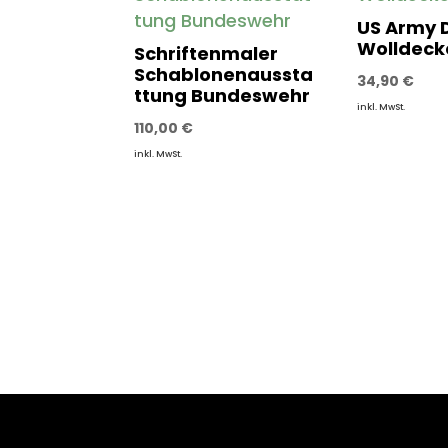
US Army 
Wolldeck
Schriftenmaler
Schablonenaussta
34,90
€
ttung Bundeswehr
inkl. MwSt.
110,00
€
inkl. MwSt.