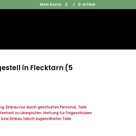
Mein Konto
0-Artikel
Products
SUCHEN
search
tell in Flecktarn (5
, Einbau nur durch geschultes Personal, Teile
fenheit zu überprüfen. Haftung für Folgeschäden
u bzw.Einbau falsch zugeordneter Teile