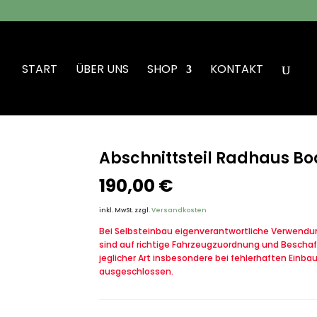
START
ÜBER UNS
SHOP
KONTAKT
steil Radhaus Bodenblech Radhaus links
Abschnittsteil Radhaus B
190,00
€
inkl. MwSt.
zzgl.
Versandkosten
Bei Selbsteinbau eigenverantwortliche Verwendung
sind auf richtige Fahrzeugzuordnung und Beschaf
jeglicher Art insbesondere bei fehlerhaften Einba
ausgeschlossen.