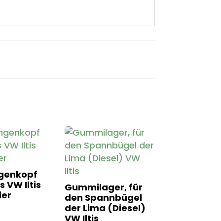
genkopf
s VW Iltis
Gummilager, für
er
den Spannbügel
der Lima (Diesel)
VW Iltis