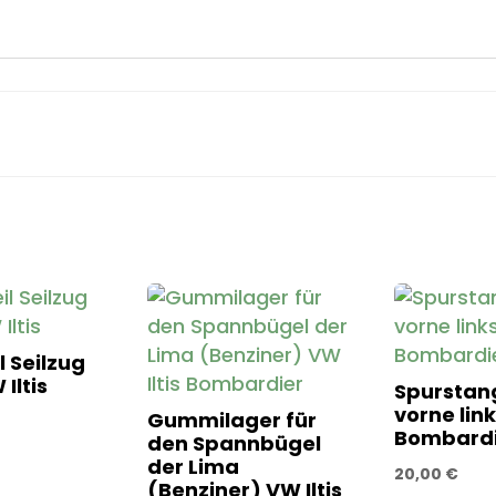
l Seilzug
Iltis
Spurstan
vorne link
Gummilager für
Bombardi
den Spannbügel
der Lima
20,00
€
(Benziner) VW Iltis