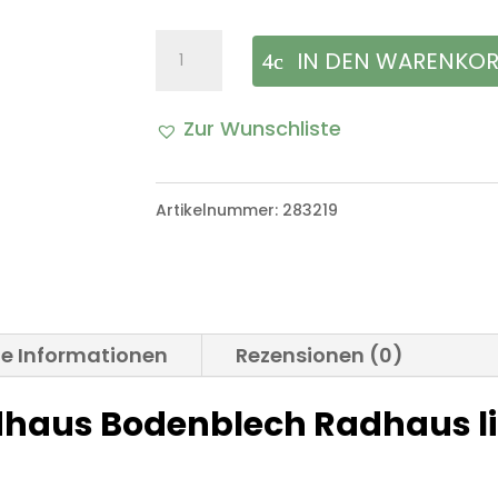
Abschnittsteil
IN DEN WARENKO
Radhaus
Zur Wunschliste
Bodenblech
Radhaus
Artikelnummer:
283219
links
Menge
he Informationen
Rezensionen (0)
adhaus Bodenblech Radhaus l