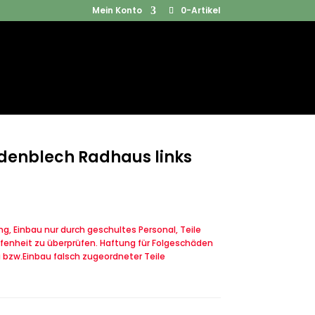
Mein Konto
0-Artikel
Products
SUCHEN
search
odenblech Radhaus links
, Einbau nur durch geschultes Personal, Teile
fenheit zu überprüfen. Haftung für Folgeschäden
u bzw.Einbau falsch zugeordneter Teile